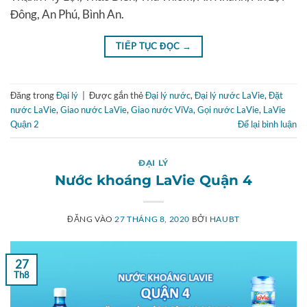
Đông, An Phú, Bình An.
TIẾP TỤC ĐỌC
→
Đăng trong
Đại lý
|
Được gắn thẻ
Đại lý nước
,
Đại lý nước LaVie
,
Đặt
nước LaVie
,
Giao nước LaVie
,
Giao nước ViVa
,
Gọi nước LaVie
,
LaVie
Quận 2
Để lại bình luận
ĐẠI LÝ
Nước khoáng LaVie Quận 4
ĐĂNG VÀO
27 THÁNG 8, 2020
BỞI
HAUBT
27
Th8