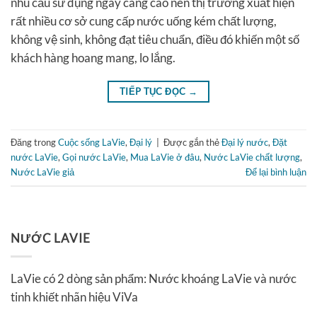
nhu cầu sử dụng ngày càng cao nên thị trường xuất hiện
rất nhiều cơ sở cung cấp nước uống kém chất lượng,
không vệ sinh, không đạt tiêu chuẩn, điều đó khiến một số
khách hàng hoang mang, lo lắng.
TIẾP TỤC ĐỌC
→
Đăng trong
Cuộc sống LaVie
,
Đại lý
|
Được gắn thẻ
Đại lý nước
,
Đặt
nước LaVie
,
Gọi nước LaVie
,
Mua LaVie ở đâu
,
Nước LaVie chất lượng
,
Nước LaVie giả
Để lại bình luận
NƯỚC LAVIE
LaVie có 2 dòng sản phẩm: Nước khoáng LaVie và nước
tinh khiết nhãn hiệu ViVa