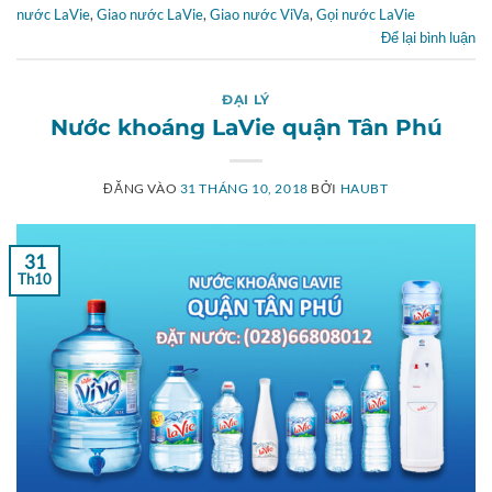
nước LaVie
,
Giao nước LaVie
,
Giao nước ViVa
,
Gọi nước LaVie
Để lại bình luận
ĐẠI LÝ
Nước khoáng LaVie quận Tân Phú
ĐĂNG VÀO
31 THÁNG 10, 2018
BỞI
HAUBT
31
Th10