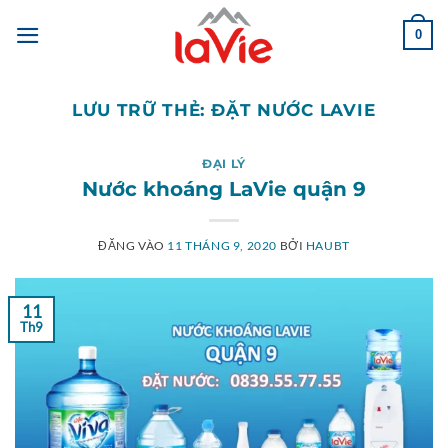
Bỏ
qua
0
nội
dung
LƯU TRỮ THẺ:
ĐẶT NƯỚC LAVIE
ĐẠI LÝ
Nước khoáng LaVie quận 9
ĐĂNG VÀO
11 THÁNG 9, 2020
BỞI
HAUBT
11
Th9