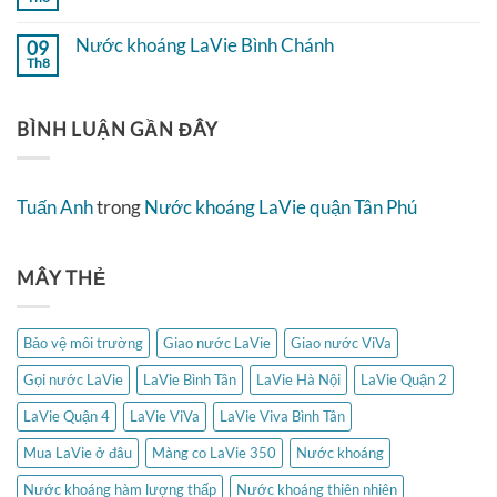
Không
2
Nước
có
khoáng
bình
Nước khoáng LaVie Bình Chánh
09
LaVie
luận
Quận
Th8
ở
Không
4
Nước
có
khoáng
bình
LaVie
luận
BÌNH LUẬN GẦN ĐÂY
Hà
ở
Nội
Nước
khoáng
LaVie
Bình
Tuấn Anh
trong
Nước khoáng LaVie quận Tân Phú
Chánh
MÂY THẺ
Bảo vệ môi trường
Giao nước LaVie
Giao nước ViVa
Gọi nước LaVie
LaVie Bình Tân
LaVie Hà Nội
LaVie Quận 2
LaVie Quận 4
LaVie ViVa
LaVie Viva Bình Tân
Mua LaVie ở đâu
Màng co LaVie 350
Nước khoáng
Nước khoáng hàm lượng thấp
Nước khoáng thiên nhiên