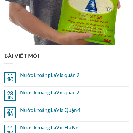
BÀI VIẾT MỚI
Nước khoáng LaVie quận 9
11
Th9
Không
có
bình
Nước khoáng LaVie quận 2
28
luận
Th8
ở
Không
Nước
có
khoáng
bình
Nước khoáng LaVie Quận 4
27
LaVie
luận
quận
Th8
ở
Không
9
Nước
có
khoáng
bình
Nước khoáng LaVie Hà Nội
11
LaVie
luận
quận
Th8
ở