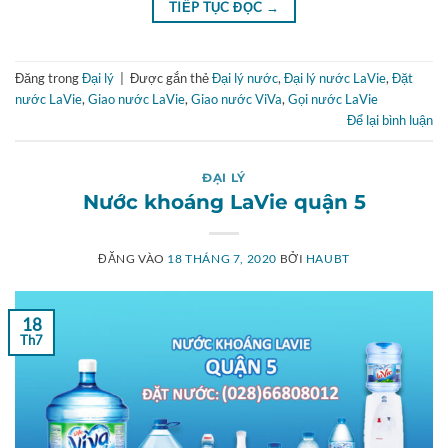
TIẾP TỤC ĐỌC
→
Đăng trong
Đại lý
|
Được gắn thẻ
Đại lý nước
,
Đại lý nước LaVie
,
Đặt
nước LaVie
,
Giao nước LaVie
,
Giao nước ViVa
,
Gọi nước LaVie
Để lại bình luận
ĐẠI LÝ
Nước khoáng LaVie quận 5
ĐĂNG VÀO
18 THÁNG 7, 2020
BỞI
HAUBT
18
Th7