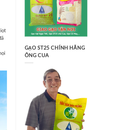
iọt
đã
GẠO ST25 CHÍNH HÃNG
mọi
ÔNG CUA