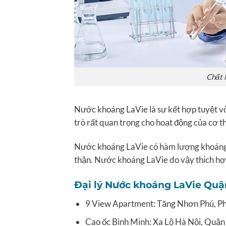
Chất 
Nước khoáng LaVie là sự kết hợp tuyệt vời
trò rất quan trọng cho hoạt động của cơ th
Nước khoáng LaVie có hàm lượng khoáng t
thận. Nước khoáng LaVie do vậy thích hợ
Đại lý Nước khoáng LaVie Quận
9 View Apartment: Tăng Nhơn Phú, P
Cao ốc Bình Minh: Xa Lộ Hà Nội, Quận 