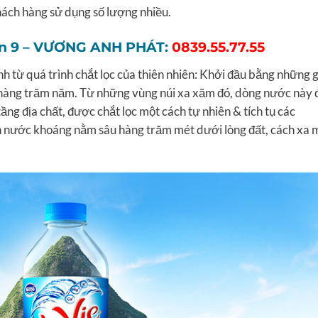
hách hàng sử dụng số lượng nhiều.
ận 9 – VƯƠNG ANH PHÁT:
0839.55.77.55
từ quá trình chắt lọc của thiên nhiên: Khởi đầu bằng những g
hàng trăm năm. Từ những vùng núi xa xăm đó, dòng nước này 
g địa chất, được chắt lọc một cách tự nhiên & tích tụ các
h nước khoáng nằm sâu hàng trăm mét dưới lòng đất, cách xa 