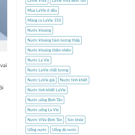
LaVie ViVa
LaVie Viva Bình Tân
Mua LaVie ở đâu
Màng co LaVie 350
Nước khoáng
Nước khoáng hàm lượng thấp
Nước khoáng thiên nhiên
Nước La Vie
 vai
Nước LaVie chất lượng
Nước LaVie giả
Nước tinh khiết
ỏi
Nước tinh khiết LaVie
Nước uống Bình Tân
Nước uống La Vie
Nước ViVa Bình Tân
Sức khỏe
Uống nước
Uống đủ nước