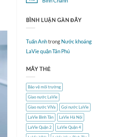
Bình Chánh
Quận
ở
4
Không
Nước
có
khoáng
bình
LaVie
BÌNH LUẬN GẦN ĐÂY
luận
Hà
ở
Nội
Nước
khoáng
LaVie
Tuấn Anh
trong
Nước khoáng
Bình
Chánh
LaVie quận Tân Phú
MÂY THẺ
Bảo vệ môi trường
Giao nước LaVie
Giao nước ViVa
Gọi nước LaVie
LaVie Bình Tân
LaVie Hà Nội
LaVie Quận 2
LaVie Quận 4