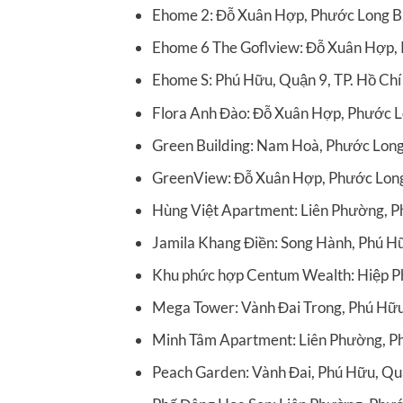
Ehome 2: Đỗ Xuân Hợp, Phước Long B
Ehome 6 The Goflview: Đỗ Xuân Hợp,
Ehome S: Phú Hữu, Quận 9, TP. Hồ Ch
Flora Anh Đào: Đỗ Xuân Hợp, Phước L
Green Building: Nam Hoà, Phước Long
GreenView: Đỗ Xuân Hợp, Phước Long
Hùng Việt Apartment: Liên Phường, P
Jamila Khang Điền: Song Hành, Phú H
Khu phức hợp Centum Wealth: Hiệp P
Mega Tower: Vành Đai Trong, Phú Hữ
Minh Tâm Apartment: Liên Phường, P
Peach Garden: Vành Đai, Phú Hữu, Qu