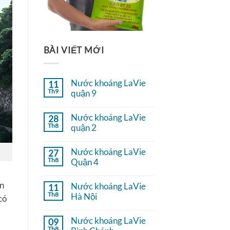
BÀI VIẾT MỚI
Nước khoáng LaVie
11
Th9
quận 9
Không
có
Nước khoáng LaVie
28
bình
Th8
luận
quận 2
ở
Không
Nước
có
khoáng
Nước khoáng LaVie
27
bình
LaVie
Th8
luận
Quận 4
quận
ở
9
Không
Nước
có
khoáng
ản
Nước khoáng LaVie
11
bình
LaVie
Th8
luận
Hà Nội
quận
có
ở
2
Không
Nước
có
khoáng
Nước khoáng LaVie
09
bình
LaVie
Th8
luận