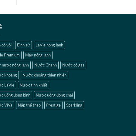
Ẻ
 có vòi
Bình sứ
LaVie nóng lạnh
ie Premium
Máy nóng lạnh
 nước nóng lạnh
Nước Chanh
Nước có gas
c khoáng
Nước khoáng thiên nhiên
c LaVie
Nước tinh khiết
c uống đóng bình
Nước uống đóng chai
c ViVa
Nắp thể thao
Prestige
Sparkling