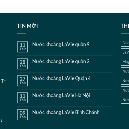
TIN MỚI
TH
Bình
Nước khoáng LaVie quận 9
11
Th9
Không
LaV
có
bình
Nước khoáng LaVie quận 2
28
Máy
luận
Th8
ở
Không
Nước
Nướ
có
khoáng
bình
Nước khoáng LaVie Quận 4
27
LaVie
luận
 Trị
Nướ
quận
Th8
ở
Không
9
Nước
có
Nướ
khoáng
bình
Nước khoáng LaVie Hà Nội
11
LaVie
luận
quận
Nướ
Th8
ở
Không
2
Nước
có
khoáng
bình
Nước khoáng LaVie Bình Chánh
09
LaVie
luận
Quận
Th8
ở
Không
a
4
Nước
có
khoáng
bình