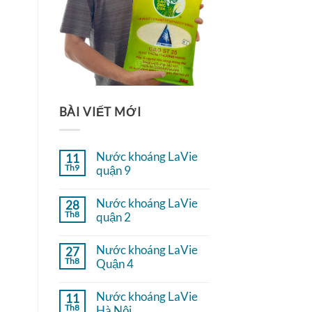
BÀI VIẾT MỚI
Nước khoáng LaVie
11
Th9
quận 9
Không
có
Nước khoáng LaVie
28
bình
Th8
luận
quận 2
ở
Không
Nước
có
khoáng
Nước khoáng LaVie
27
bình
LaVie
Th8
luận
Quận 4
quận
ở
9
Không
Nước
có
khoáng
Nước khoáng LaVie
11
bình
LaVie
Th8
luận
Hà Nội
quận