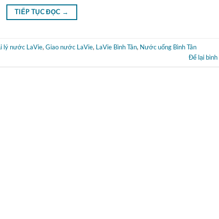
TIẾP TỤC ĐỌC
→
i lý nước LaVie
,
Giao nước LaVie
,
LaVie Bình Tân
,
Nước uống Bình Tân
Để lại bình