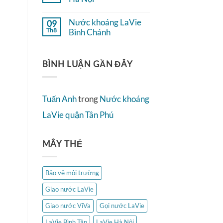
ở
2
Không
Nước
có
khoáng
Nước khoáng LaVie
09
bình
LaVie
Th8
luận
Bình Chánh
Quận
ở
4
Không
Nước
có
khoáng
bình
LaVie
BÌNH LUẬN GẦN ĐÂY
luận
Hà
ở
Nội
Nước
khoáng
LaVie
Tuấn Anh
trong
Nước khoáng
Bình
Chánh
LaVie quận Tân Phú
MÂY THẺ
Bảo vệ môi trường
Giao nước LaVie
Giao nước ViVa
Gọi nước LaVie
LaVie Bình Tân
LaVie Hà Nội