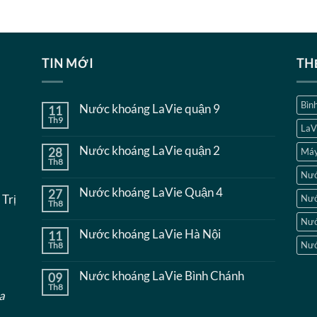
TIN MỚI
TH
Bình
Nước khoáng LaVie quận 9
11
Th9
Không
LaV
có
bình
Nước khoáng LaVie quận 2
28
Máy
luận
Th8
ở
Không
Nước
Nướ
có
khoáng
bình
Nước khoáng LaVie Quận 4
27
LaVie
luận
 Trị
Nướ
quận
Th8
ở
Không
9
Nước
có
Nướ
khoáng
bình
Nước khoáng LaVie Hà Nội
11
LaVie
luận
quận
Nướ
Th8
ở
Không
2
Nước
có
khoáng
bình
Nước khoáng LaVie Bình Chánh
09
LaVie
luận
Quận
Th8
ở
Không
a
4
Nước
có
khoáng
bình