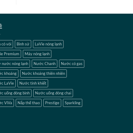
Ẻ
 có vòi
Bình sứ
LaVie nóng lạnh
ie Premium
Máy nóng lạnh
 nước nóng lạnh
Nước Chanh
Nước có gas
c khoáng
Nước khoáng thiên nhiên
c LaVie
Nước tinh khiết
c uống đóng bình
Nước uống đóng chai
c ViVa
Nắp thể thao
Prestige
Sparkling