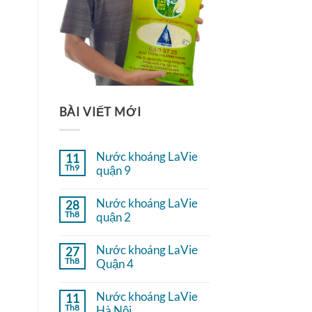
BÀI VIẾT MỚI
Nước khoáng LaVie
11
Th9
quận 9
Không
có
Nước khoáng LaVie
28
bình
Th8
luận
quận 2
ở
Không
Nước
có
khoáng
Nước khoáng LaVie
27
bình
LaVie
Th8
luận
Quận 4
quận
ở
9
Không
Nước
có
khoáng
Nước khoáng LaVie
11
bình
LaVie
Th8
luận
Hà Nội
quận