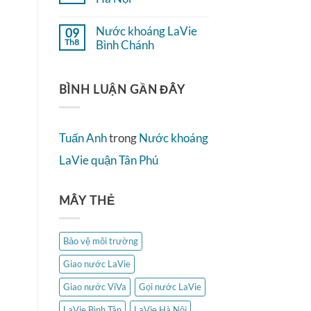
ở
2
Không
Nước
có
khoáng
Nước khoáng LaVie
09
bình
LaVie
Th8
luận
Bình Chánh
Quận
ở
4
Không
Nước
có
khoáng
bình
LaVie
BÌNH LUẬN GẦN ĐÂY
luận
Hà
ở
Nội
Nước
khoáng
LaVie
Tuấn Anh
trong
Nước khoáng
Bình
Chánh
LaVie quận Tân Phú
MÂY THẺ
Bảo vệ môi trường
Giao nước LaVie
Giao nước ViVa
Gọi nước LaVie
LaVie Bình Tân
LaVie Hà Nội