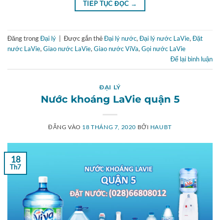
TIẾP TỤC ĐỌC
→
Đăng trong
Đại lý
|
Được gắn thẻ
Đại lý nước
,
Đại lý nước LaVie
,
Đặt
nước LaVie
,
Giao nước LaVie
,
Giao nước ViVa
,
Gọi nước LaVie
Để lại bình luận
ĐẠI LÝ
Nước khoáng LaVie quận 5
ĐĂNG VÀO
18 THÁNG 7, 2020
BỞI
HAUBT
18
Th7