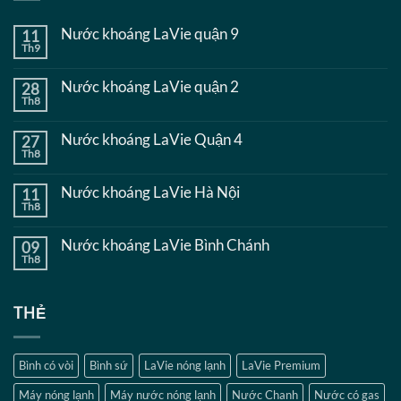
Nước khoáng LaVie quận 9
11
Th9
Không
có
bình
Nước khoáng LaVie quận 2
28
luận
Th8
ở
Không
Nước
có
khoáng
bình
Nước khoáng LaVie Quận 4
27
LaVie
luận
quận
Th8
ở
Không
9
Nước
có
khoáng
bình
Nước khoáng LaVie Hà Nội
11
LaVie
luận
quận
Th8
ở
Không
2
Nước
có
khoáng
bình
Nước khoáng LaVie Bình Chánh
09
LaVie
luận
Quận
Th8
ở
Không
4
Nước
có
khoáng
bình
LaVie
luận
THẺ
Hà
ở
Nội
Nước
khoáng
LaVie
Bình
Bình có vòi
Bình sứ
LaVie nóng lạnh
LaVie Premium
Chánh
Máy nóng lạnh
Máy nước nóng lạnh
Nước Chanh
Nước có gas