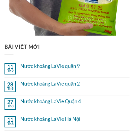
BÀI VIẾT MỚI
Nước khoáng LaVie quận 9
11
Th9
Không
có
bình
Nước khoáng LaVie quận 2
28
luận
Th8
ở
Không
Nước
có
khoáng
bình
Nước khoáng LaVie Quận 4
27
LaVie
luận
quận
Th8
ở
Không
9
Nước
có
khoáng
bình
Nước khoáng LaVie Hà Nội
11
LaVie
luận
quận
Th8
ở
Không
2
Nước
có
khoáng
bình