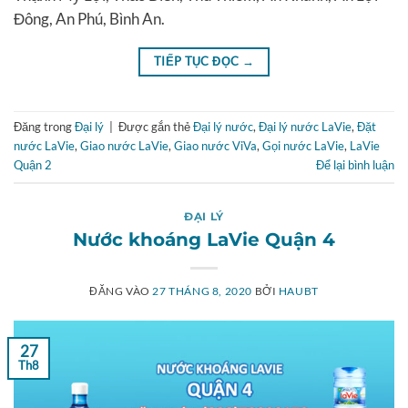
Đông, An Phú, Bình An.
TIẾP TỤC ĐỌC
→
Đăng trong
Đại lý
|
Được gắn thẻ
Đại lý nước
,
Đại lý nước LaVie
,
Đặt
nước LaVie
,
Giao nước LaVie
,
Giao nước ViVa
,
Gọi nước LaVie
,
LaVie
Quận 2
Để lại bình luận
ĐẠI LÝ
Nước khoáng LaVie Quận 4
ĐĂNG VÀO
27 THÁNG 8, 2020
BỞI
HAUBT
27
Th8