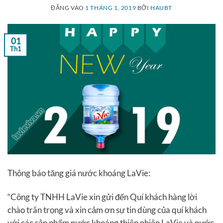
ĐĂNG VÀO
1 THÁNG 1, 2019
BỞI
HAUBT
01
Th1
Thông báo tăng giá nước khoáng LaVie:
“Công ty TNHH LaVie xin gửi đến Quí khách hàng lời
chào trân trọng và xin cảm ơn sự tin dùng của quí khách
với các sản phẩm nước khoáng thiên nhiên LaVie và nước