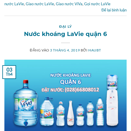
nước LaVie
,
Giao nước LaVie
,
Giao nước ViVa
,
Gọi nước LaVie
Để lại bình luận
ĐẠI LÝ
Nước khoáng LaVie quận 6
ĐĂNG VÀO
3 THÁNG 4, 2019
BỞI
HAUBT
03
Th4