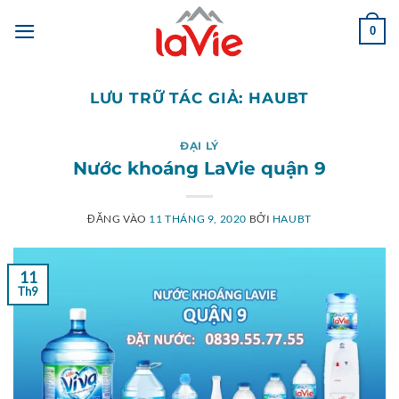
Bỏ
qua
0
nội
dung
LƯU TRỮ TÁC GIẢ:
HAUBT
ĐẠI LÝ
Nước khoáng LaVie quận 9
ĐĂNG VÀO
11 THÁNG 9, 2020
BỞI
HAUBT
11
Th9