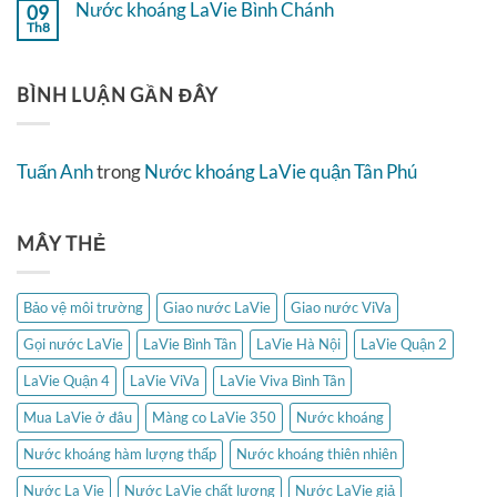
Nước khoáng LaVie Bình Chánh
09
LaVie
luận
Quận
Th8
ở
Không
4
Nước
có
khoáng
bình
LaVie
luận
BÌNH LUẬN GẦN ĐÂY
Hà
ở
Nội
Nước
khoáng
LaVie
Bình
Tuấn Anh
trong
Nước khoáng LaVie quận Tân Phú
Chánh
MÂY THẺ
Bảo vệ môi trường
Giao nước LaVie
Giao nước ViVa
Gọi nước LaVie
LaVie Bình Tân
LaVie Hà Nội
LaVie Quận 2
LaVie Quận 4
LaVie ViVa
LaVie Viva Bình Tân
Mua LaVie ở đâu
Màng co LaVie 350
Nước khoáng
Nước khoáng hàm lượng thấp
Nước khoáng thiên nhiên
Nước La Vie
Nước LaVie chất lượng
Nước LaVie giả