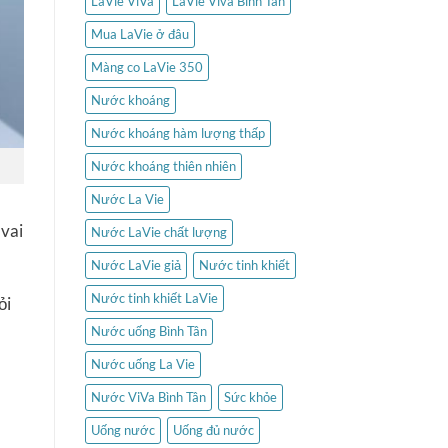
LaVie ViVa
LaVie Viva Bình Tân
Mua LaVie ở đâu
Màng co LaVie 350
Nước khoáng
Nước khoáng hàm lượng thấp
Nước khoáng thiên nhiên
Nước La Vie
 vai
Nước LaVie chất lượng
Nước LaVie giả
Nước tinh khiết
Nước tinh khiết LaVie
ỏi
Nước uống Bình Tân
Nước uống La Vie
Nước ViVa Bình Tân
Sức khỏe
Uống nước
Uống đủ nước