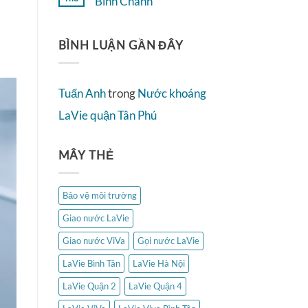
Bình Chánh
Quận
ở
4
Không
Nước
có
khoáng
bình
LaVie
BÌNH LUẬN GẦN ĐÂY
luận
Hà
ở
Nội
Nước
khoáng
LaVie
Tuấn Anh
trong
Nước khoáng
Bình
Chánh
LaVie quận Tân Phú
MÂY THẺ
Bảo vệ môi trường
Giao nước LaVie
Giao nước ViVa
Gọi nước LaVie
LaVie Bình Tân
LaVie Hà Nội
LaVie Quận 2
LaVie Quận 4