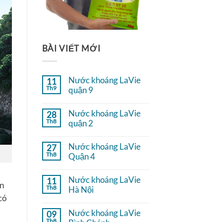
BÀI VIẾT MỚI
Nước khoáng LaVie
11
Th9
quận 9
Không
có
Nước khoáng LaVie
28
bình
Th8
luận
quận 2
ở
Không
Nước
có
khoáng
Nước khoáng LaVie
27
bình
LaVie
Th8
luận
Quận 4
quận
ở
9
Không
Nước
có
khoáng
Nước khoáng LaVie
11
bình
LaVie
ản
Th8
luận
Hà Nội
quận
ở
2
có
Không
Nước
có
khoáng
Nước khoáng LaVie
09
bình
LaVie
Th8
luận