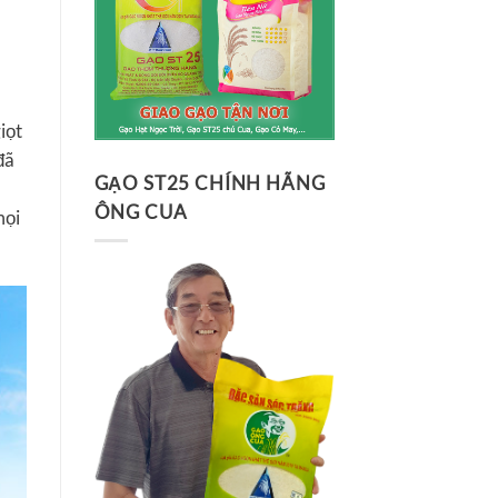
iọt
đã
GẠO ST25 CHÍNH HÃNG
ÔNG CUA
mọi