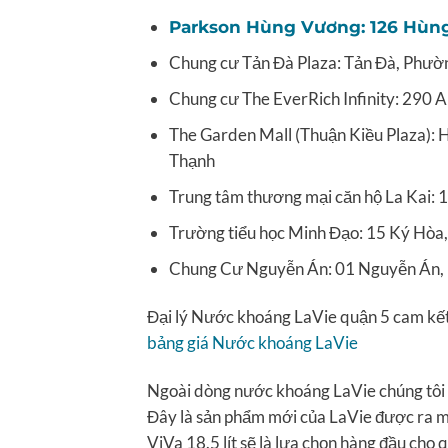
Parkson Hùng Vương: 126 Hùn
Chung cư Tản Đà Plaza: Tản Đà, Phườ
Chung cư The EverRich Infinity: 290
The Garden Mall (Thuận Kiều Plaza):
Thạnh
Trung tâm thương mại căn hộ La Kai:
Trường tiểu học Minh Đạo: 15 Ký Hòa
Chung Cư Nguyễn Án: 01 Nguyễn Án, 
Đại lý Nước khoáng LaVie quận 5 cam kết 
bảng giá Nước khoáng LaVie
Ngoài dòng nước khoáng LaVie chúng tôi
Đây là sản phẩm mới của LaVie được ra mắ
ViVa 18.5 lít sẽ là lựa chọn hàng đầu cho