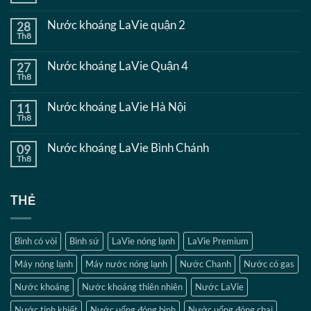
có
bình
Nước khoáng LaVie quận 2
28
luận
Th8
ở
Không
Nước
có
khoáng
bình
Nước khoáng LaVie Quận 4
27
LaVie
luận
quận
Th8
ở
Không
9
Nước
có
khoáng
bình
Nước khoáng LaVie Hà Nội
11
LaVie
luận
quận
Th8
ở
Không
2
Nước
có
khoáng
bình
Nước khoáng LaVie Bình Chánh
09
LaVie
luận
Quận
Th8
ở
Không
4
Nước
có
khoáng
bình
LaVie
luận
THẺ
Hà
ở
Nội
Nước
khoáng
LaVie
Bình
Bình có vòi
Bình sứ
LaVie nóng lạnh
LaVie Premium
Chánh
Máy nóng lạnh
Máy nước nóng lạnh
Nước Chanh
Nước có gas
Nước khoáng
Nước khoáng thiên nhiên
Nước LaVie
Nước tinh khiết
Nước uống đóng bình
Nước uống đóng chai