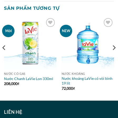
SẢN PHẨM TƯƠNG TỰ
Mới
NEW
Yêu
Yêu
thích
thích
NƯỚC CÓ GAS
NƯỚC KHOÁNG
Nước khoáng LaVie có vòi bình
Nước Chanh LaVie Lon 330ml
19 lít
208,000
₫
72,000
₫
LIÊN HỆ