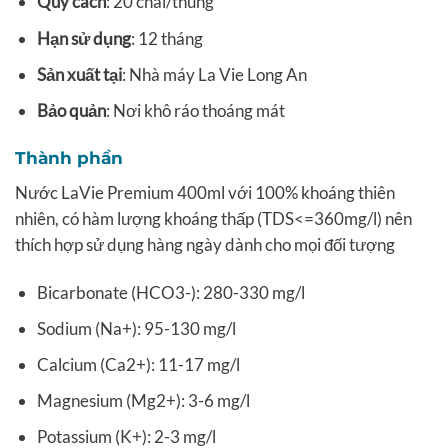
Quy cách
: 20 chai/thùng
Hạn sử dụng
: 12 tháng
Sản xuất tại
: Nhà máy La Vie Long An
Bảo quản
: Nơi khô ráo thoáng mát
Thành phần
Nước LaVie Premium 400ml với 100% khoáng thiên
nhiên, có hàm lượng khoáng thấp (TDS<=360mg/l) nên
thích hợp sử dụng hàng ngày dành cho mọi đối tượng
Bicarbonate (HCO3-): 280-330 mg/l
Sodium (Na+): 95-130 mg/l
Calcium (Ca2+): 11-17 mg/l
Magnesium (Mg2+): 3-6 mg/l
Potassium (K+): 2-3 mg/l