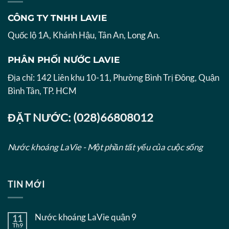
CÔNG TY TNHH LAVIE
Quốc lộ 1A, Khánh Hậu, Tân An, Long An.
PHÂN PHỐI NƯỚC LAVIE
Địa chỉ: 142 Liên khu 10-11, Phường Bình Trị Đông, Quận
Bình Tân, TP. HCM
ĐẶT NƯỚC: (028)66808012
Nước khoáng LaVie - Một phần tất yếu của cuộc sống
TIN MỚI
Nước khoáng LaVie quận 9
11
Th9
Không